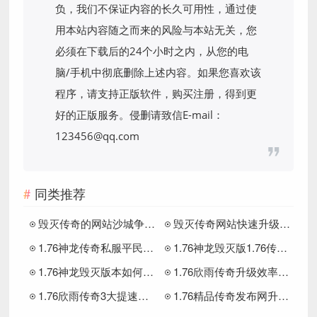
负，我们不保证内容的长久可用性，通过使
用本站内容随之而来的风险与本站无关，您
必须在下载后的24个小时之内，从您的电
脑/手机中彻底删除上述内容。如果您喜欢该
程序，请支持正版软件，购买注册，得到更
好的正版服务。侵删请致信E-mail：
123456@qq.com
同类推荐
毁灭传奇的网站沙城争霸中法师与道士的隐藏职业搭配竟如此逆天
毁灭传奇网站快速升级这些隐藏技巧让90%玩家都忽略了！
1.76神龙传奇私服平民玩家装备获取全攻略，这些隐藏途径90%人没发现
1.76神龙毁灭版1.76传奇玩家如何用走位技巧反杀BOSS
1.76神龙毁灭版本如何高效刷怪
1.76欣雨传奇升级效率差在哪？3大技巧助你弯道超车
1.76欣雨传奇3大提速技巧让屠龙刀不再是梦
1.76精品传奇发布网升级效率实战技巧