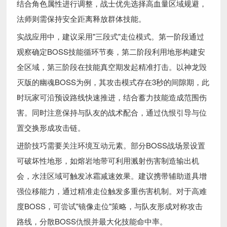
结合角色属性进行调整，战士优先选择高血量区域规避，
法师则需保持安全距离释放群体技能。
实战应用中，建议采用"三段式"走位模式。第一阶段通过
观察确定BOSS技能循环节奏，第二阶段利用地形构建安
全区域，第三阶段在技能真空期发起精准打击。以神龙毁
灭版的幽魂BOSS为例，其攻击模式存在3秒的间隙期，此
时玩家可沿预设路线快速推进，结合蓄力技能造成范围伤
害。同时注意保持与队友的战术配合，通过仇恨引导与位
置交换形成攻击链。
进阶技巧需要关注环境互动元素。部分BOSS战场景设置
可破坏性地形，如熔岩地带可利用溅射伤害制造输出机
会，水洼区域可触发冰霜减速效果。建议携带辅助道具增
强位移能力，通过精准走位触发多重伤害机制。对于高难
度BOSS，可尝试"镜像走位"策略，与队友形成对称攻击
路线，分散BOSS仇恨并最大化技能命中率。