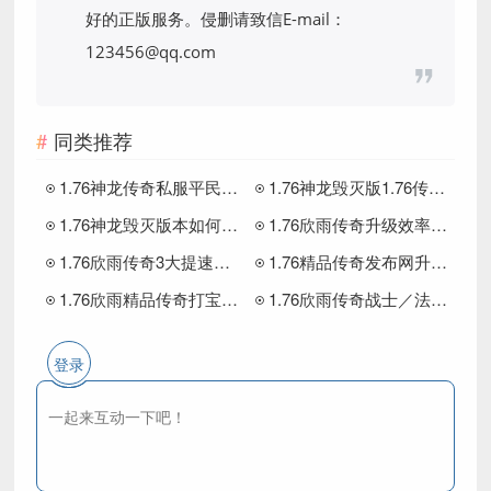
好的正版服务。侵删请致信E-mail：
123456@qq.com
同类推荐
1.76神龙传奇私服平民玩家装备获取全攻略，这些隐藏途径90%人没发现
1.76神龙毁灭版1.76传奇玩家如何用走位技巧反杀BOSS
1.76神龙毁灭版本如何高效刷怪
1.76欣雨传奇升级效率差在哪？3大技巧助你弯道超车
1.76欣雨传奇3大提速技巧让屠龙刀不再是梦
1.76精品传奇发布网升级效率实战技巧
1.76欣雨精品传奇打宝技巧大，教你如何高效刷材料
1.76欣雨传奇战士／法师／道士3种组合升级效率翻倍攻略
登录