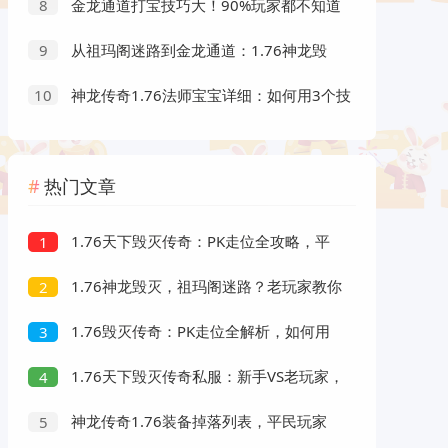
金龙通道打宝技巧大！90%玩家都不知道
8
的隐藏爆率你掌握了吗？
从祖玛阁迷路到金龙通道：1.76神龙毁
9
灭传奇玩家必看的升级效率提升秘诀
神龙传奇1.76法师宝宝详细：如何用3个技
10
巧提升宝宝打宝效率？
热门文章
1.76天下毁灭传奇：PK走位全攻略，平
1
民玩家如何打出高伤害？
1.76神龙毁灭，祖玛阁迷路？老玩家教你
2
避开陷阱快速打宝！
1.76毁灭传奇：PK走位全解析，如何用
3
一招一式打出完美连击？
1.76天下毁灭传奇私服：新手VS老玩家，
4
三大升级效率差距你发现了吗？
神龙传奇1.76装备掉落列表，平民玩家
5