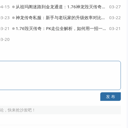
04-15
从祖玛阁迷路到金龙通道：1.76神龙毁灭传奇玩家必看的升级效率提升秘诀
03-27
03-23
神龙传奇私服：新手与老玩家的升级效率对比，你还在用错误方法刷怪？
03-22
03-21
1.76毁灭传奇：PK走位全解析，如何用一招一式打出完美连击？
03-21
03-20
发 布
论，快来抢沙发吧！