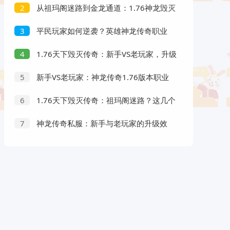
从祖玛阁迷路到金龙通道：1.76神龙毁灭
2
传奇玩家必看的升级效率提升秘诀
平民玩家如何逆袭？英雄神龙传奇职业
3
搭配与升级效率全解析
1.76天下毁灭传奇：新手VS老玩家，升级
4
效率差距到底有多大？
新手VS老玩家：神龙传奇1.76版本职业
5
搭配全解析，哪个组合最强？
1.76天下毁灭传奇：祖玛阁迷路？这几个
6
职业搭配让你打宝事半功倍
神龙传奇私服：新手与老玩家的升级效
7
率对比，你还在用错误方法刷怪？