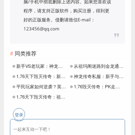
脑/手机中彻底删除上述内容。如果您喜欢该
程序，请支持正版软件，购买注册，得到更
好的正版服务。侵删请致信E-mail：
123456@qq.com
同类推荐
新手VS老玩家：神龙传奇1.76版本职业搭配全解析，哪个组合最强？
从祖玛阁迷路到金龙通道：1.76神龙毁灭传奇玩家必看的升级效率提升秘诀
1.76天下毁灭传奇：新手VS老玩家，升级效率差距到底有多大？
神龙传奇私服：新手与老玩家的升级效率对比，你还在用错误方法刷怪？
平民玩家如何逆袭？英雄神龙传奇职业搭配与升级效率全解析
1.76毁灭传奇：PK走位全解析，如何用一招一式打出完美连击？
1.76天下毁灭传奇：祖玛阁迷路？这几个职业搭配让你打宝事半功倍
登录