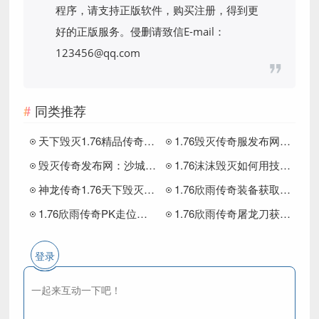
程序，请支持正版软件，购买注册，得到更
好的正版服务。侵删请致信E-mail：
123456@qq.com
同类推荐
天下毁灭1.76精品传奇：新手VS老玩家，升级效率差距竟有3个关键技巧
1.76毁灭传奇服发布网解析最强组合
毁灭传奇发布网：沙城争霸3个打宝技巧让你事半功倍！
1.76沫沫毁灭如何用技巧压制对手，成为沙巴克王者
神龙传奇1.76天下毁灭，屠龙刀获取全攻略：平民也能逆袭成王
1.76欣雨传奇装备获取终极指南：爆率与职业搭配实战技巧
1.76欣雨传奇PK走位策略祖玛阁迷路真相
1.76欣雨传奇屠龙刀获取隐藏技巧（附实战案例）
登录